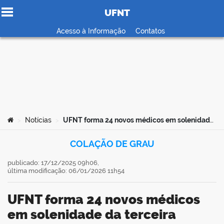
UFNT
Ir para o conteúdo
Acesso à Informação
Contatos
no portal
Você está aqui:
Notícias
UFNT forma 24 novos médicos em solenidade da terceira turma do curso de Medicina
>
>
COLAÇÃO DE GRAU
publicado: 17/12/2025 09h06,
última modificação: 06/01/2026 11h54
UFNT forma 24 novos médicos
em solenidade da terceira