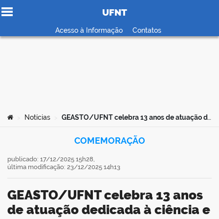
UFNT
Ir para o conteúdo
Acesso à Informação
Contatos
no portal
Você está aqui:
Notícias
GEASTO/UFNT celebra 13 anos de atuação dedicada à ciência e à conservação da fauna silvestre
>
>
COMEMORAÇÃO
publicado: 17/12/2025 15h28,
última modificação: 23/12/2025 14h13
GEASTO/UFNT celebra 13 anos
de atuação dedicada à ciência e