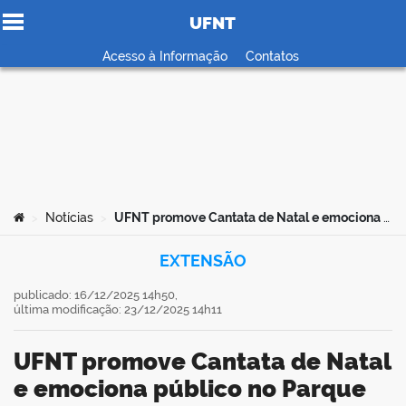
UFNT
Ir para o conteúdo
Acesso à Informação
Contatos
no portal
Você está aqui:
Notícias
UFNT promove Cantata de Natal e emociona público no Parque Cimba
>
>
EXTENSÃO
publicado: 16/12/2025 14h50,
última modificação: 23/12/2025 14h11
UFNT promove Cantata de Natal
e emociona público no Parque