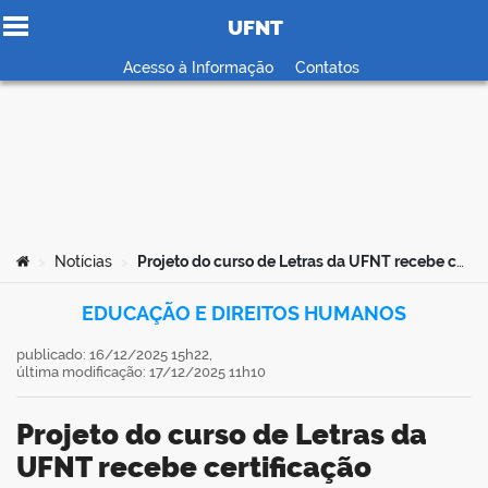
UFNT
Ir para o conteúdo
Acesso à Informação
Contatos
no portal
Você está aqui:
Notícias
Projeto do curso de Letras da UFNT recebe certificação internacional da Associação Portuguesa de Educação em Prisões
>
>
EDUCAÇÃO E DIREITOS HUMANOS
publicado: 16/12/2025 15h22,
última modificação: 17/12/2025 11h10
Projeto do curso de Letras da
UFNT recebe certificação