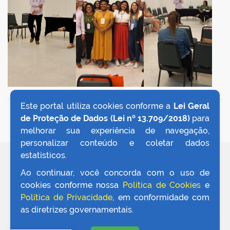
Este portal utiliza cookies conforme a
Lei Geral
VOLTAR AO TOPO
de Proteção de Dados (Lei nº 13.709/2018)
para
melhorar sua experiência de navegação,
personalizar conteúdo e coletar dados
estatísticos.
REDES SOCIAIS
Ao continuar, você concorda com o uso de
cookies conforme nossa
Política de Cookies
e
Política de Privacidade
, em conformidade com
as diretrizes governamentais.