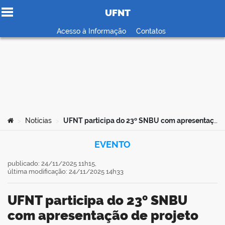
UFNT
Ir para o conteúdo
Acesso à Informação
Contatos
no portal
Você está aqui:
Notícias
UFNT participa do 23º SNBU com apresentação de projeto de extensão sobre formação de leitores
>
>
EVENTO
publicado: 24/11/2025 11h15,
última modificação: 24/11/2025 14h33
UFNT participa do 23º SNBU
com apresentação de projeto