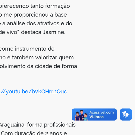
 oferecendo tanto formação
rso me proporcionou a base
 a análise dos atrativos e do
e vivo”, destaca Jasmine.
o como instrumento de
ismo é também valorizar quem
volvimento da cidade de forma
s://youtu.be/bVkOHrrnQuc
aguaína, forma profissionais
l. Com duração de 2 anos e