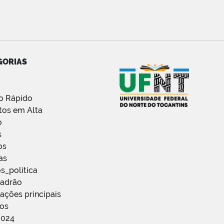
GORIAS
o Rápido
tos em Alta
o
s
os
as
s_politica
Padrão
ações principais
ços
2024