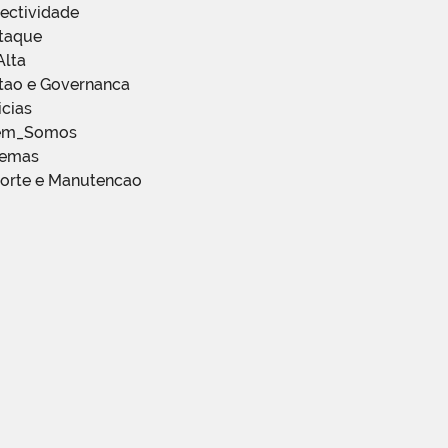
ectividade
staque
Alta
stao e Governanca
icias
em_Somos
temas
porte e Manutencao