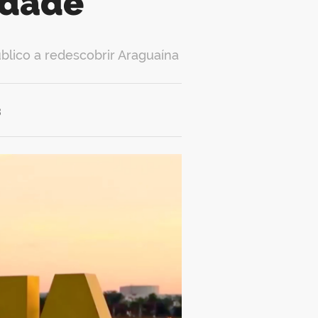
cidade
blico a redescobrir Araguaína
3