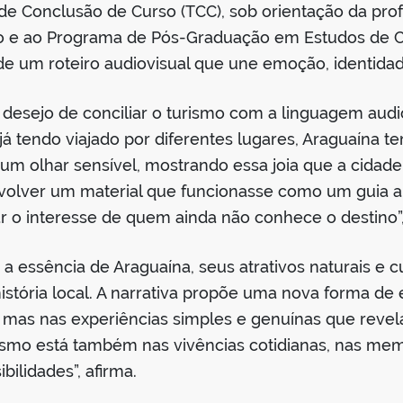
e Conclusão de Curso (TCC), sob orientação da pro
o e ao Programa de Pós-Graduação em Estudos de Cult
e um roteiro audiovisual que une emoção, identidade 
o desejo de conciliar o turismo com a linguagem aud
 já tendo viajado por diferentes lugares, Araguaína 
m olhar sensível, mostrando essa joia que a cidade 
envolver um material que funcionasse como um guia a
 o interesse de quem ainda não conhece o destino”,
a essência de Araguaína, seus atrativos naturais e cul
stória local. A narrativa propõe uma nova forma de 
 mas nas experiências simples e genuínas que revel
urismo está também nas vivências cotidianas, nas me
ilidades”, afirma.