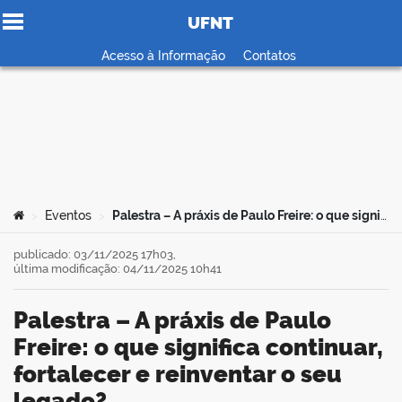
UFNT
Ir para o conteúdo
Acesso à Informação
Contatos
no portal
Você está aqui:
Eventos
Palestra – A práxis de Paulo Freire: o que significa continuar, fortalecer e reinventar o seu legado?
>
>
publicado: 03/11/2025 17h03,
última modificação: 04/11/2025 10h41
Palestra – A práxis de Paulo
Freire: o que significa continuar,
fortalecer e reinventar o seu
legado?