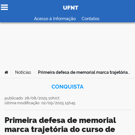
UFNT
Ir para o conteúdo
Acesso à Informação
Contatos
no portal
Você está aqui:
Notícias
Primeira defesa de memorial marca trajetória do curso de Geografia da UFNT
>
>
CONQUISTA
publicado: 28/08/2025 10h07,
última modificação: 02/09/2025 15h45
Primeira defesa de memorial
marca trajetória do curso de