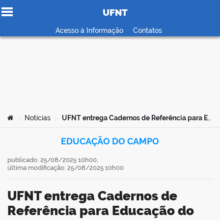
UFNT
Ir para o conteúdo
Acesso à Informação
Contatos
no portal
Você está aqui:
Notícias
UFNT entrega Cadernos de Referência para Educação do Campo e Quilombola à Seduc-TO
>
>
EDUCAÇÃO DO CAMPO
publicado: 25/08/2025 10h00,
última modificação: 25/08/2025 10h00
UFNT entrega Cadernos de
Referência para Educação do