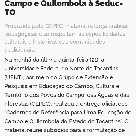
Campo e Quilombola à Seduc-
TO
Produzido pelo GEPEC, material reforça práticas
pedagógicas que respeitam as especificidades
culturais e históricas das comunidades
tradicionais.
Na manhã da última quinta-feira (21), a
book
Universidade Federal do Norte do Tocantins
(UFNT), por meio do Grupo de Extensão e
Pesquisa em Educação do Campo, Cultura e
er
Território dos Povos do Campo, das Águas e das
Florestas (GEPEC), realizou a entrega oficial dos
din
“Cadernos de Referência para Uma Educação do
Campo e Quilombola do Estado do Tocantins”. O
material reúne subsídios para a formulação de