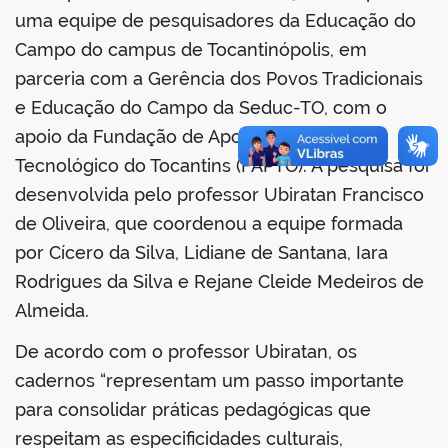
uma equipe de pesquisadores da Educação do
Campo do campus de Tocantinópolis, em
parceria com a Gerência dos Povos Tradicionais
no portal
e Educação do Campo da Seduc-TO, com o
apoio da Fundação de Apoio Científico e
Tecnológico do Tocantins (FAPTO). A pesquisa foi
desenvolvida pelo professor Ubiratan Francisco
de Oliveira, que coordenou a equipe formada
por Cícero da Silva, Lidiane de Santana, Iara
Rodrigues da Silva e Rejane Cleide Medeiros de
Almeida.
De acordo com o professor Ubiratan, os
cadernos “representam um passo importante
para consolidar práticas pedagógicas que
respeitam as especificidades culturais,