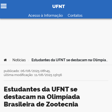
UFNT
Ir para o conteúdo
Acesso à Informação
Contatos
no portal
Você está aqui:
Notícias
Estudantes da UFNT se destacam na Olimpíada Brasileira de Zootecnia
>
>
publicado: 06/08/2025 08h45,
última modificação: 11/08/2025 15h56
Estudantes da UFNT se
destacam na Olimpíada
Brasileira de Zootecnia