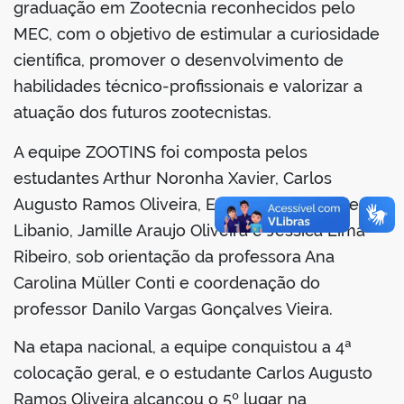
graduação em Zootecnia reconhecidos pelo
MEC, com o objetivo de estimular a curiosidade
científica, promover o desenvolvimento de
habilidades técnico-profissionais e valorizar a
no portal
atuação dos futuros zootecnistas.
A equipe ZOOTINS foi composta pelos
estudantes Arthur Noronha Xavier, Carlos
Augusto Ramos Oliveira, Entony Daniel de Jesus
Libanio, Jamille Araujo Oliveira e Jessica Lima
Ribeiro, sob orientação da professora Ana
Carolina Müller Conti e coordenação do
professor Danilo Vargas Gonçalves Vieira.
Na etapa nacional, a equipe conquistou a 4ª
colocação geral, e o estudante Carlos Augusto
Ramos Oliveira alcançou o 5º lugar na