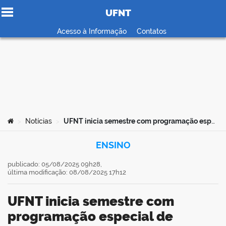
UFNT
Ir para o conteúdo
Acesso à Informação
Contatos
no portal
Você está aqui:
Notícias
UFNT inicia semestre com programação especial de acolhimento aos calouros
>
>
ENSINO
publicado: 05/08/2025 09h28,
última modificação: 08/08/2025 17h12
UFNT inicia semestre com
programação especial de