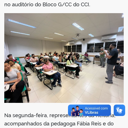
no auditório do Bloco G/CC do CCI.
no portal
Na segunda-feira, representantes da Reitoria,
acompanhados da pedagoga Fábia Reis e do