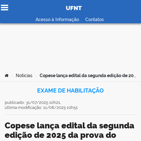
UFNT
Ir para o conteúdo
Acesso à Informação
Contatos
no portal
Você está aqui:
Notícias
Copese lança edital da segunda edição de 2025 da prova do Exato
>
>
EXAME DE HABILITAÇÃO
publicado: 31/07/2025 10h21,
última modificação: 11/08/2025 10h51
Copese lança edital da segunda
edição de 2025 da prova do