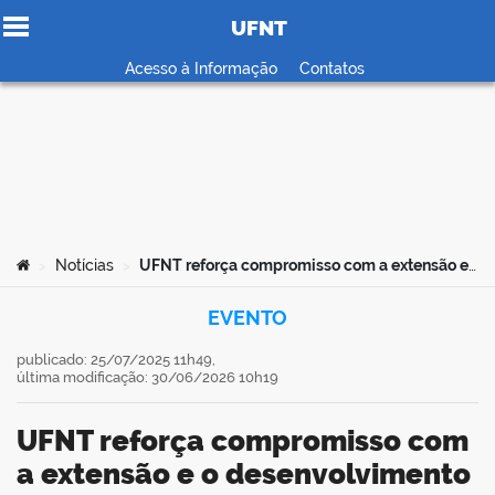
UFNT
Ir para o conteúdo
Acesso à Informação
Contatos
no portal
Você está aqui:
Notícias
UFNT reforça compromisso com a extensão e o desenvolvimento nacional em encontro da Andifes
>
>
EVENTO
publicado: 25/07/2025 11h49,
última modificação: 30/06/2026 10h19
UFNT reforça compromisso com
a extensão e o desenvolvimento