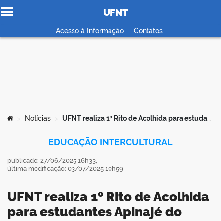
UFNT
Ir para o conteúdo
Acesso à Informação
Contatos
no portal
Você está aqui:
Notícias
UFNT realiza 1º Rito de Acolhida para estudantes Apinajé do Curso de Pedagogia Intercultural Indígena (Panhĩ)
>
>
EDUCAÇÃO INTERCULTURAL
publicado: 27/06/2025 16h33,
última modificação: 03/07/2025 10h59
UFNT realiza 1º Rito de Acolhida
para estudantes Apinajé do