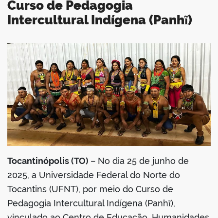
Curso de Pedagogia
Intercultural Indígena (Panhĩ)
book
er
din
Tocantinópolis (TO)
– No dia 25 de junho de
2025, a Universidade Federal do Norte do
Tocantins (UFNT), por meio do Curso de
Pedagogia Intercultural Indígena (Panhĩ),
vinculado ao Centro de Educação, Humanidades