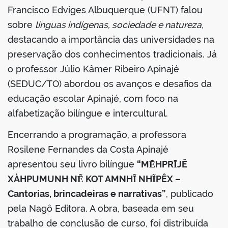
Francisco Edviges Albuquerque (UFNT) falou
sobre
línguas indígenas, sociedade e natureza
,
destacando a importância das universidades na
preservação dos conhecimentos tradicionais. Já
o professor Júlio Kâmer Ribeiro Apinajé
(SEDUC/TO) abordou os avanços e desafios da
educação escolar Apinajé, com foco na
alfabetização bilíngue e intercultural.
Encerrando a programação, a professora
Rosilene Fernandes da Costa Apinajé
apresentou seu livro bilíngue
“MĒHPRĪJÊ
XÀHPUMUNH NẼ KOT AMNHĨ NHĨPÊX –
Cantorias, brincadeiras e narrativas”
, publicado
pela Nagô Editora. A obra, baseada em seu
trabalho de conclusão de curso, foi distribuída