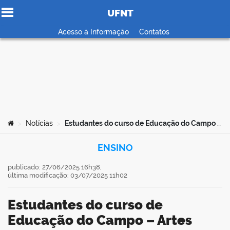
UFNT
Ir para o conteúdo
Acesso à Informação
Contatos
no portal
Você está aqui:
Notícias
Estudantes do curso de Educação do Campo – Artes realizam mostra musical com foco no ensino de música e saberes comunitários
>
>
ENSINO
publicado: 27/06/2025 16h38,
última modificação: 03/07/2025 11h02
Estudantes do curso de
Educação do Campo – Artes