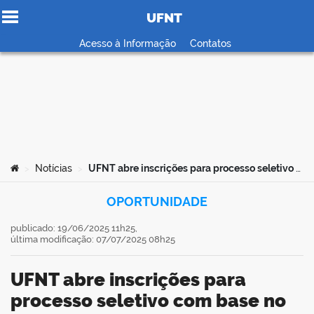
UFNT
Ir para o conteúdo
Acesso à Informação
Contatos
no portal
Você está aqui:
Notícias
UFNT abre inscrições para processo seletivo com base no histórico escolar do ensino médio
>
>
OPORTUNIDADE
publicado: 19/06/2025 11h25,
última modificação: 07/07/2025 08h25
UFNT abre inscrições para
processo seletivo com base no