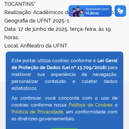
TOCANTINS”
Realização: Acadêmicos do Primeiro Período de
er
Geografia da UFNT 2025-1
Data: 17 de junho de 2025, terça-feira, às 19
din
horas.
Local: Anfiteatro da UFNT
Este portal utiliza cookies conforme a
Lei Geral
VOLTAR AO TOPO
de Proteção de Dados (Lei nº 13.709/2018)
para
melhorar sua experiência de navegação,
personalizar conteúdo e coletar dados
estatísticos.
REDES SOCIAIS
Ao continuar, você concorda com o uso de
cookies conforme nossa
Política de Cookies
e
Política de Privacidade
, em conformidade com
as diretrizes governamentais.