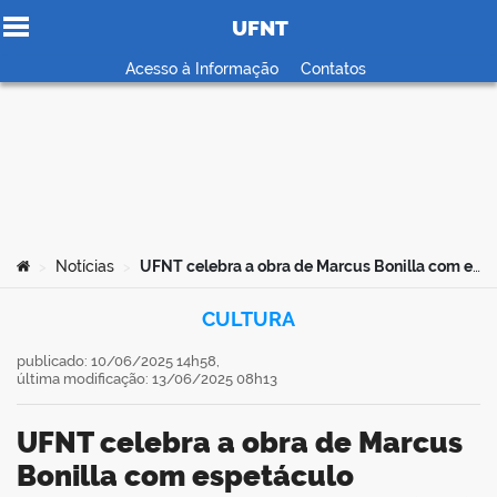
UFNT
Ir para o conteúdo
Acesso à Informação
Contatos
no portal
Você está aqui:
Notícias
UFNT celebra a obra de Marcus Bonilla com espetáculo acústico em Tocantinópolis (TO)
>
>
CULTURA
publicado: 10/06/2025 14h58,
última modificação: 13/06/2025 08h13
UFNT celebra a obra de Marcus
Bonilla com espetáculo