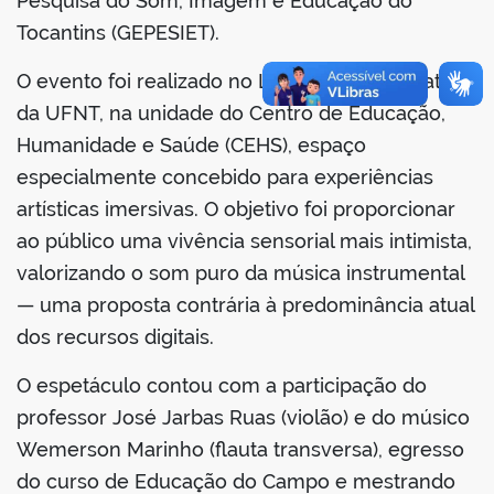
Pesquisa do Som, Imagem e Educação do
Tocantins (GEPESIET).
O evento foi realizado no Laboratório de Teatro
da UFNT, na unidade do Centro de Educação,
no portal
Humanidade e Saúde (CEHS), espaço
especialmente concebido para experiências
artísticas imersivas. O objetivo foi proporcionar
ao público uma vivência sensorial mais intimista,
valorizando o som puro da música instrumental
— uma proposta contrária à predominância atual
dos recursos digitais.
O espetáculo contou com a participação do
professor José Jarbas Ruas (violão) e do músico
Wemerson Marinho (flauta transversa), egresso
do curso de Educação do Campo e mestrando