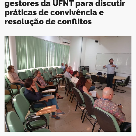
gestores da UFNT para discutir
práticas de convivência e
resolução de conflitos
book
er
din