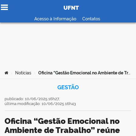
UFNT
Ir para o conteúdo
Acesso à Informação
Contatos
no portal
Você está aqui:
Notícias
Oficina “Gestão Emocional no Ambiente de Trabalho” reúne gestores da UFNT para discutir práticas de convivência e resolução de conflitos
>
>
GESTÃO
publicado: 10/06/2025 16h27,
última modificação: 10/06/2025 16h43
Oficina “Gestão Emocional no
Ambiente de Trabalho” reúne