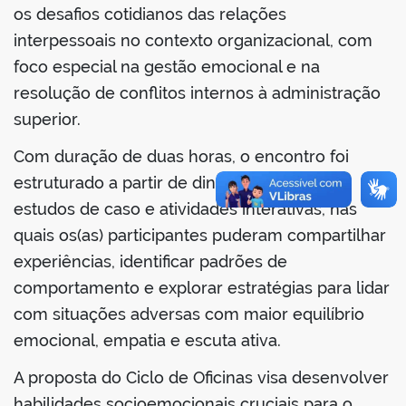
os desafios cotidianos das relações
interpessoais no contexto organizacional, com
foco especial na gestão emocional e na
resolução de conflitos internos à administração
no portal
superior.
Com duração de duas horas, o encontro foi
estruturado a partir de dinâmicas de grupo,
estudos de caso e atividades interativas, nas
quais os(as) participantes puderam compartilhar
experiências, identificar padrões de
comportamento e explorar estratégias para lidar
com situações adversas com maior equilíbrio
emocional, empatia e escuta ativa.
A proposta do Ciclo de Oficinas visa desenvolver
habilidades socioemocionais cruciais para o