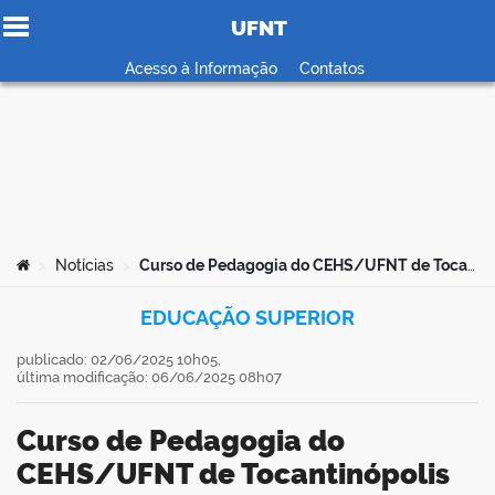
UFNT
Ir para o conteúdo
Acesso à Informação
Contatos
no portal
Você está aqui:
Notícias
Curso de Pedagogia do CEHS/UFNT de Tocantinópolis recebe nota máxima do MEC em renovação de reconhecimento
>
>
EDUCAÇÃO SUPERIOR
publicado: 02/06/2025 10h05,
última modificação: 06/06/2025 08h07
Curso de Pedagogia do
CEHS/UFNT de Tocantinópolis