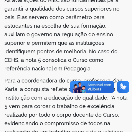
As avaliações do MEC são fundamentais para
garantir a qualidade dos cursos superiores no
país. Elas servem como parâmetro para
estudantes na escolha de sua formação,
no portal
auxiliam o governo na regulação do ensino
superior e permitem que as instituições
identifiquem pontos de melhoria. No caso do
CEHS, a nota 5 consolida o Curso como
referência nacional em Pedagogia.
Para a coordenadora do curso, professora Zian
Karla, a conquista reflete o compromisso da
instituição com a educação de qualidade:
“
A nota
5 vem para coroar o trabalho de excelência
realizado por todo o corpo docente do Curso,
evidenciando o compromisso de todos na
realização de um trabalho sério e de qualidade,