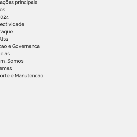
ações principais
ços
2024
ectividade
staque
Alta
stao e Governanca
icias
em_Somos
temas
porte e Manutencao