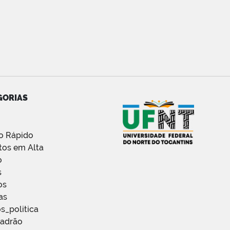
GORIAS
o Rápido
tos em Alta
o
s
os
as
s_politica
Padrão