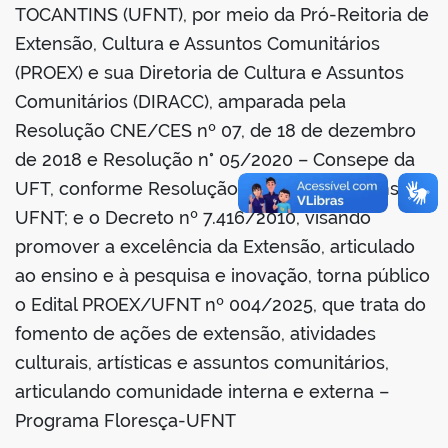
book
TOCANTINS (UFNT), por meio da Pró-Reitoria de
Extensão, Cultura e Assuntos Comunitários
(PROEX) e sua Diretoria de Cultura e Assuntos
er
Comunitários (DIRACC), amparada pela
Resolução CNE/CES nº 07, de 18 de dezembro
din
de 2018 e Resolução n° 05/2020 – Consepe da
UFT, conforme Resolução n° 25/2024 – Consuni
UFNT; e o Decreto nº 7.416/2010, visando
promover a excelência da Extensão, articulado
ao ensino e à pesquisa e inovação, torna público
o Edital PROEX/UFNT nº 004/2025, que trata do
fomento de ações de extensão, atividades
culturais, artísticas e assuntos comunitários,
articulando comunidade interna e externa –
Programa Floresça-UFNT