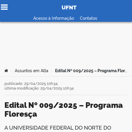
UFNT
Ir para o conteúdo
Acesso à Informação
Contatos
no portal
Você está aqui:
Assuntos em Alta
Edital Nº 009/2025 – Programa Floresça
>
>
publicado: 29/04/2025 10h34,
última modificação: 29/04/2025 10h34
Edital Nº 009/2025 – Programa
Floresça
A UNIVERSIDADE FEDERAL DO NORTE DO