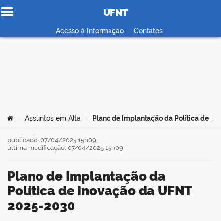
UFNT
Ir para o conteúdo
Acesso à Informação
Contatos
no portal
Você está aqui:
Assuntos em Alta
Plano de Implantação da Política de Inovação da UFNT 2025-2030
>
>
publicado: 07/04/2025 15h09,
última modificação: 07/04/2025 15h09
Plano de Implantação da
Política de Inovação da UFNT
2025-2030