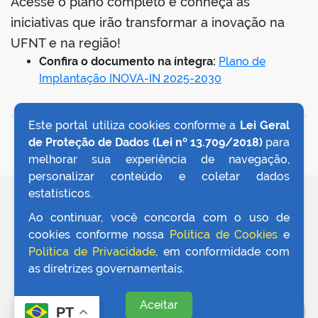
Acesse o plano completo e conheça as
iniciativas que irão transformar a inovação na
UFNT e na região!
Confira o documento na íntegra:
Plano de
Implantação INOVA-IN 2025-2030
Este portal utiliza cookies conforme a
Lei Geral
VOLTAR AO TOPO
de Proteção de Dados (Lei nº 13.709/2018)
para
melhorar sua experiência de navegação,
personalizar conteúdo e coletar dados
estatísticos.
REDES SOCIAIS
Ao continuar, você concorda com o uso de
cookies conforme nossa
Política de Cookies
e
Política de Privacidade
, em conformidade com
as diretrizes governamentais.
Aceitar
PT