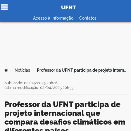
UFNT
Ir para o conteúdo
Acesso à Informação
Contatos
no portal
Você está aqui:
Notícias
Professor da UFNT participa de projeto internacional que compara desafios climáticos em diferentes países
>
>
publicado: 02/04/2025 20h26,
última modificação: 02/04/2025 20h53
Professor da UFNT participa de
projeto internacional que
compara desafios climáticos em
diferentes países