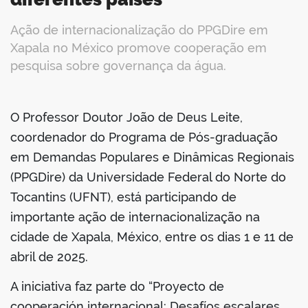
Ação de internacionalização do PPGDire em
Xapala no México promove cooperação em
pesquisa sobre governança da água.
book
O Professor Doutor João de Deus Leite,
coordenador do Programa de Pós-graduação
er
em Demandas Populares e Dinâmicas Regionais
(PPGDire) da Universidade Federal do Norte do
din
Tocantins (UFNT), está participando de
importante ação de internacionalização na
cidade de Xapala, México, entre os dias 1 e 11 de
abril de 2025.
A iniciativa faz parte do “Proyecto de
cooperación internacional: Desafíos escalares