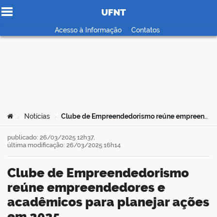
UFNT
Ir para o conteúdo
Acesso à Informação
Contatos
no portal
Você está aqui:
Notícias
Clube de Empreendedorismo reúne empreendedores e acadêmicos para planejar ações em 2025
>
>
publicado: 26/03/2025 12h37,
última modificação: 26/03/2025 16h14
Clube de Empreendedorismo
reúne empreendedores e
acadêmicos para planejar ações
em 2025