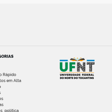
GORIAS
o Rápido
tos em Alta
o
s
os
as
s_politica