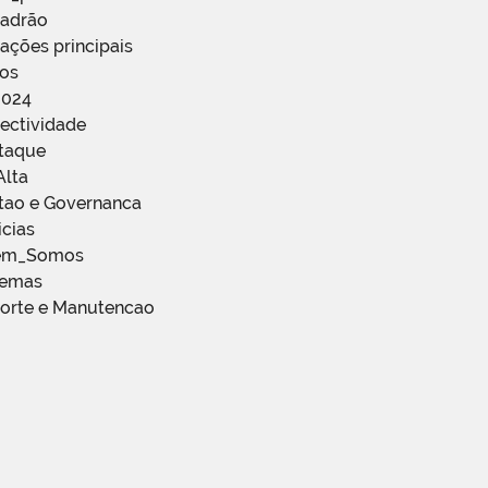
Padrão
ações principais
ços
2024
ectividade
staque
Alta
stao e Governanca
icias
em_Somos
temas
porte e Manutencao