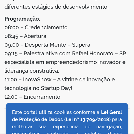
diferentes estágios de desenvolvimento.
Programação:
08:00 – Credenciamento
08:45 – Abertura
09:00 – Desperta Mente – Supera
09:15 – Palestra ativa com Rafael Honorato – SP,
especialista em empreendedorismo inovador e
liderança construtiva.
11:00 – InovaShow – A vitrine da inovação e
tecnologia no Startup Day!
12:00 – Encerramento
Este portal utiliza cookies conforme a
Lei Geral
VOLTAR AO TOPO
de Proteção de Dados (Lei nº 13.709/2018)
para
melhorar sua experiência de navegação,
personalizar conteúdo e coletar dados