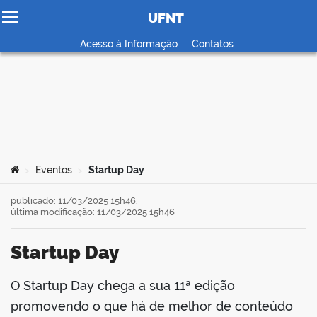
UFNT
Ir para o conteúdo
Acesso à Informação
Contatos
no portal
Você está aqui:
Eventos
Startup Day
>
>
publicado: 11/03/2025 15h46,
última modificação: 11/03/2025 15h46
Startup Day
O Startup Day chega a sua 11ª edição
book
promovendo o que há de melhor de conteúdo