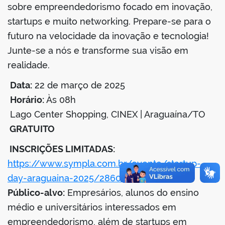
sobre empreendedorismo focado em inovação,
startups e muito networking. Prepare-se para o
er
futuro na velocidade da inovação e tecnologia!
Junte-se a nós e transforme sua visão em
din
realidade.
Data:
22 de março de 2025
Horário:
Às 08h
Lago Center Shopping, CINEX | Araguaína/TO
GRATUITO
INSCRIÇÕES LIMITADAS:
https://www.sympla.com.br/evento/startup-
day-araguaina-2025/2860641
Público-alvo:
Empresários, alunos do ensino
médio e universitários interessados em
empreendedorismo, além de startups em