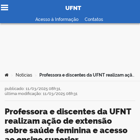
UFNT
Ir para o conteúdo
Acesso à Informação
Contatos
no portal
Você está aqui:
Notícias
Professora e discentes da UFNT realizam ação de extensão sobre saúde feminina e acesso ao ensino superior
>
>
publicado: 11/03/2025 08h31,
última modificação: 11/03/2025 08h31
Professora e discentes da UFNT
realizam ação de extensão
sobre saúde feminina e acesso
ao ensino superior