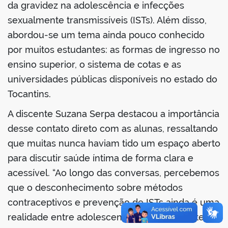
da gravidez na adolescência e infecções
sexualmente transmissíveis (ISTs). Além disso,
abordou-se um tema ainda pouco conhecido
por muitos estudantes: as formas de ingresso no
no portal
ensino superior, o sistema de cotas e as
universidades públicas disponíveis no estado do
Tocantins.
A discente Suzana Serpa destacou a importância
desse contato direto com as alunas, ressaltando
que muitas nunca haviam tido um espaço aberto
para discutir saúde íntima de forma clara e
acessível. “Ao longo das conversas, percebemos
que o desconhecimento sobre métodos
contraceptivos e prevenção de ISTs ainda é uma
realidade entre adolescentes. Foi impactante