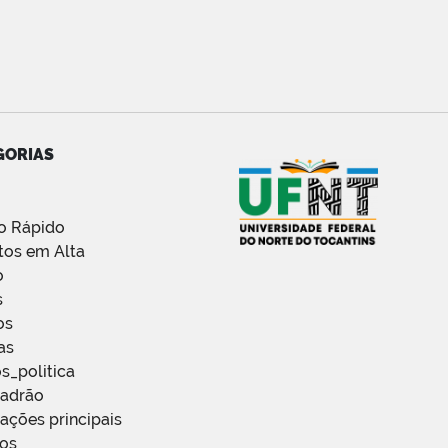
GORIAS
o Rápido
tos em Alta
o
s
os
as
s_politica
Padrão
ações principais
ços