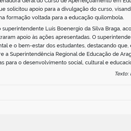
rdenadora Geral do Curso de Aperfeiçoamento em Ed
e solicitou apoio para a divulgação do curso, visand
na formação voltada para a educação quilombola.
o superintendente Luís Boenergio da Silva Braga, a
traram apoio às ações apresentadas. O superintend
al e o bem-estar dos estudantes, destacando que, 
ntre a Superintendência Regional de Educação de Ara
das para o desenvolvimento social, cultural e educaci
Texto: