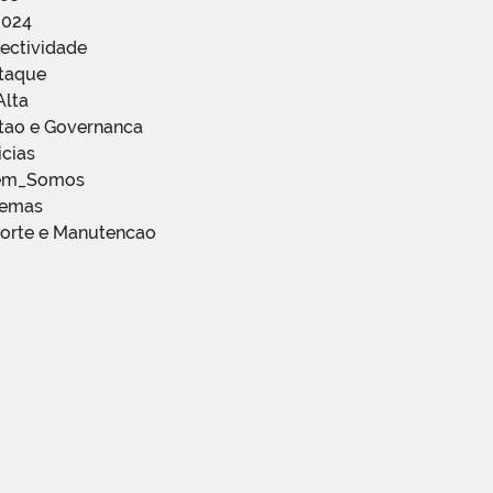
2024
ectividade
staque
Alta
stao e Governanca
icias
em_Somos
temas
porte e Manutencao