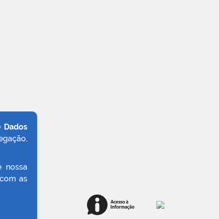
e Dados
egação,
e nossa
 com as