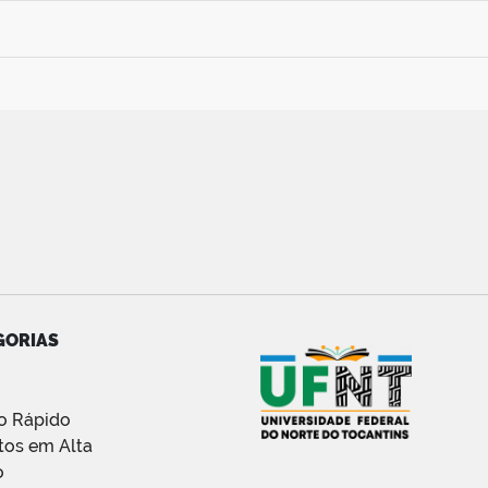
GORIAS
o Rápido
tos em Alta
o