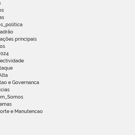
s
os
as
s_politica
Padrão
ações principais
ços
2024
ectividade
staque
Alta
stao e Governanca
icias
em_Somos
temas
porte e Manutencao