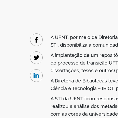
A UFNT, por meio da Diretori
Facebook
STI, disponibiliza à comunidad
A implantação de um repositóri
Twitter
do processo de transição UFT
dissertações, teses e outros)
Linkedin
A Diretoria de Bibliotecas te
Ciência e Tecnologia – IBICT, 
A STI da UFNT ficou responsáv
realizou a análise dos metad
com as cores da universidade;