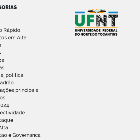
GORIAS
o Rápido
tos em Alta
o
s
os
as
s_politica
Padrão
ações principais
ços
2024
ectividade
staque
Alta
stao e Governanca