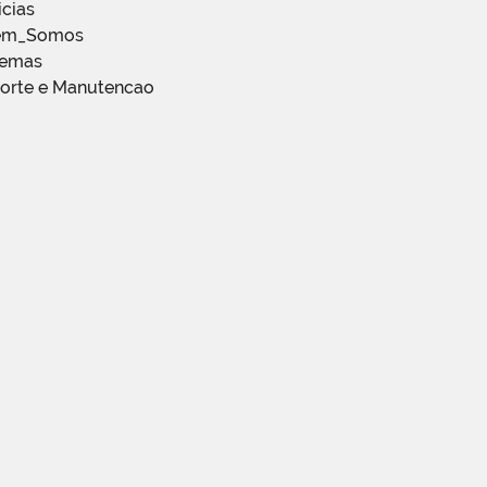
icias
em_Somos
temas
porte e Manutencao