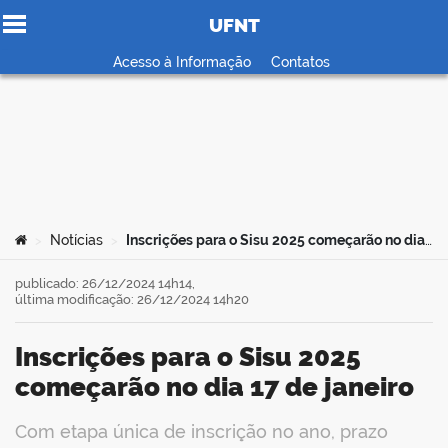
UFNT
Ir para o conteúdo
Acesso à Informação
Contatos
no portal
Você está aqui:
Notícias
Inscrições para o Sisu 2025 começarão no dia 17 de janeiro
>
>
publicado: 26/12/2024 14h14,
última modificação: 26/12/2024 14h20
Inscrições para o Sisu 2025
começarão no dia 17 de janeiro
Com etapa única de inscrição no ano, prazo