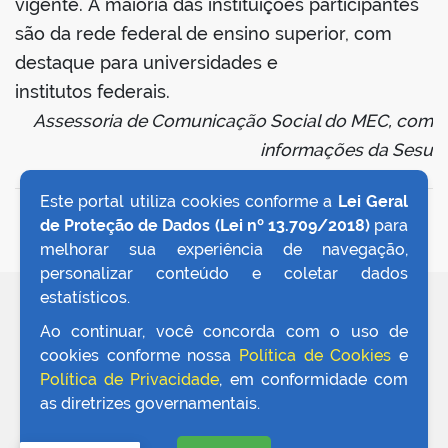
vigente. A maioria das instituições participantes
são da rede federal de ensino superior, com
destaque para universidades e
institutos federais.
Assessoria de Comunicação Social do MEC, com
informações da Sesu
Este portal utiliza cookies conforme a
Lei Geral
VOLTAR AO TOPO
de Proteção de Dados (Lei nº 13.709/2018)
para
melhorar sua experiência de navegação,
personalizar conteúdo e coletar dados
estatísticos.
REDES SOCIAIS
Ao continuar, você concorda com o uso de
cookies conforme nossa
Política de Cookies
e
Política de Privacidade
, em conformidade com
as diretrizes governamentais.