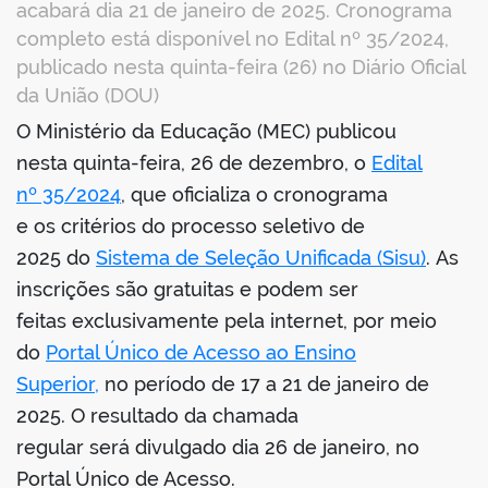
acabará dia 21 de janeiro de 2025. Cronograma
completo está disponível no Edital nº 35/2024,
publicado nesta quinta-feira (26) no Diário Oficial
da União (DOU)
O Ministério da Educação (MEC) publicou
book
nesta quinta-feira, 26 de dezembro, o
Edital
nº 35/2024
, que oficializa o cronograma
e os critérios do processo seletivo de
er
2025 do
Sistema de Seleção Unificada (Sisu)
. As
inscrições são gratuitas e podem ser
din
feitas exclusivamente pela internet, por meio
do
Portal Único de Acesso ao Ensino
Superior,
no período de 17 a 21 de janeiro de
2025. O resultado da chamada
regular será divulgado dia 26 de janeiro, no
Portal Único de Acesso.