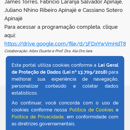
James Torres, Fabrício Laranja Salvador Apinajé,
Juliano Nhino Ribeiro Apinajé e Cassiano Sotero
Apinajé
Para acessar a programação completa, clique
aqui:
https://drive.google.com/file/d/1FDxYwVmHdT8
Colaboração: Allex Duarte e Prof. Dra. Aia Oro Iar
a
Este portal utiliza cookies conforme a
Lei Geral
VOLTAR AO TOPO
de Proteção de Dados (Lei nº 13.709/2018)
para
melhorar sua experiência de navegação,
personalizar conteúdo e coletar dados
estatísticos.
REDES SOCIAIS
Ao continuar, você concorda com o uso de
cookies conforme nossa
Política de Cookies
e
Política de Privacidade
, em conformidade com
as diretrizes governamentais.