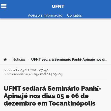
UFNT
Ir para o conteúdo
Acesso à Informação
Contatos
no portal
Você está aqui:
Notícias
UFNT sediará Seminário Panhĩ-Apinajé nos dias 05 e 06 de dezembro em Tocantinópolis
>
>
publicado: 03/12/2024 07h50,
última modificação: 05/12/2024 09h03
UFNT sediará Seminário Panhĩ-
Apinajé nos dias 05 e 06 de
dezembro em Tocantinópolis