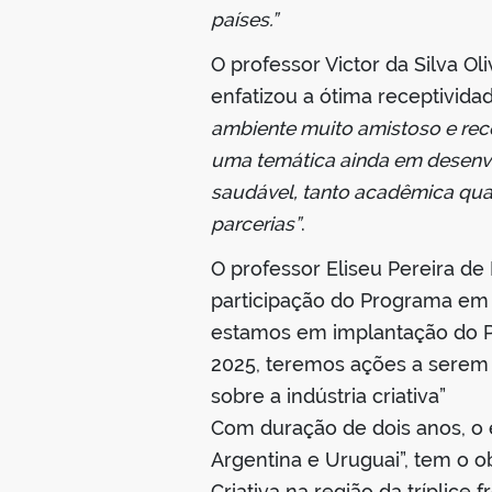
países.”
O professor Victor da Silva O
enfatizou a ótima receptivida
ambiente muito amistoso e rece
uma temática ainda em desenvo
saudável, tanto acadêmica quan
parcerias”
.
O professor Eliseu Pereira de
participação do Programa em 
estamos em implantação do P
2025, teremos ações a serem 
sobre a indústria criativa”
Com duração de dois anos, o es
Argentina e Uruguai”, tem o ob
Criativa na região da tríplice