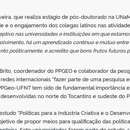
liveira, que realiza estágio de pós-doutorado na UN
de e o engajamento dos colegas latinos nas atividad
ptivo nas universidades e instituições em que estamos 
lvimento, há um aprendizado contínuo e mútuo entre 
to politicamente, e acredito que bons frutos futuros 
 Brito, coordenador do PPGEO e colaborador da pesqu
redes internacionais “fazer parte de uma pesquisa
PGeo-UFNT tem sido de fundamental importância e d
desenvolvidas no norte do Tocantins e sudeste do P
tudo “Políticas para a Indústria Criativa e o Desenv
jetivo de propor meios para qualificação das política
 fronteira. Sete universidades fazem parte do estudo,