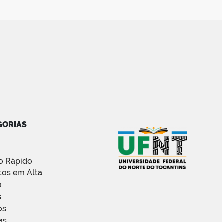
GORIAS
o Rápido
tos em Alta
o
s
os
as