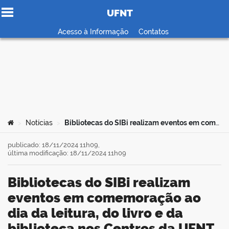
UFNT
Ir para o conteúdo
Acesso à Informação
Contatos
no portal
Você está aqui:
Notícias
Bibliotecas do SIBi realizam eventos em comemoração ao dia da leitura, do livro e da biblioteca nos Centros da UFNT
>
>
publicado: 18/11/2024 11h09,
última modificação: 18/11/2024 11h09
Bibliotecas do SIBi realizam
eventos em comemoração ao
dia da leitura, do livro e da
biblioteca nos Centros da UFNT