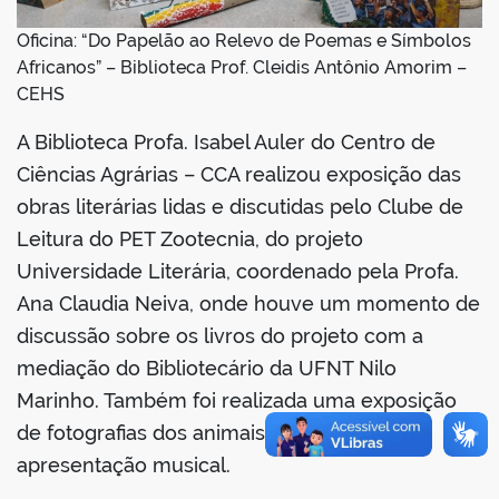
Oficina: “Do Papelão ao Relevo de Poemas e Símbolos
Africanos” – Biblioteca Prof. Cleidis Antônio Amorim –
CEHS
no portal
A Biblioteca Profa. Isabel Auler do Centro de
Ciências Agrárias – CCA realizou exposição das
obras literárias lidas e discutidas pelo Clube de
Leitura do PET Zootecnia, do projeto
Universidade Literária, coordenado pela Profa.
Ana Claudia Neiva, onde houve um momento de
discussão sobre os livros do projeto com a
mediação do Bibliotecário da UFNT Nilo
Marinho. Também foi realizada uma exposição
de fotografias dos animais do cerrado e
apresentação musical.