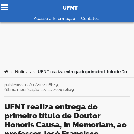
UFNT
Ir para o conteúdo
Acesso à Informação
Contatos
no portal
Você está aqui:
Notícias
UFNT realiza entrega do primeiro título de Doutor Honoris Causa, in Memoriam, ao professor José Francisco Concesso
>
>
publicado: 12/11/2024 08h49,
última modificação: 12/11/2024 10h49
UFNT realiza entrega do
primeiro título de Doutor
Honoris Causa, in Memoriam, ao
professor José Francisco