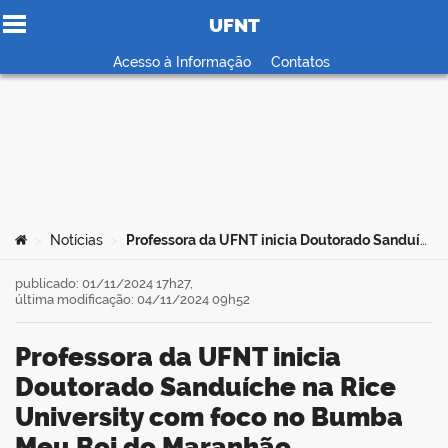
UFNT
Ir para o conteúdo
Acesso à Informação
Contatos
no portal
Você está aqui:
Notícias
Professora da UFNT inicia Doutorado Sanduíche na Rice University com foco no Bumba Meu Boi do Maranhão
>
>
publicado: 01/11/2024 17h27,
última modificação: 04/11/2024 09h52
Professora da UFNT inicia
Doutorado Sanduíche na Rice
University com foco no Bumba
Meu Boi do Maranhão