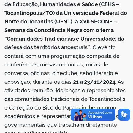
book
de Educação, Humanidades e Saúde (CEHS –
Tocantinópolis/TO) da Universidade Federal do
Norte do Tocantins (UFNT)
, a
XVII SECONE –
er
Semana da Consciência Negra com o tema
“Comunidades Tradicionais e Universidade: da
din
defesa dos territórios ancestrais”
. O evento
contará com uma programação composta de
conferências, mesas-redondas, rodas de
conversa, oficinas, cineclube, sebo literário e
exposição, durante os dias
21 a 23/11/2024
. As
atividades reunirão lideranças e representantes
das comunidades tradicionais de Tocantinópolis
e da região do Bico do Papagaio, bem como
acadêmicos e representantes de instituições
governamentais que trabalham diretamente