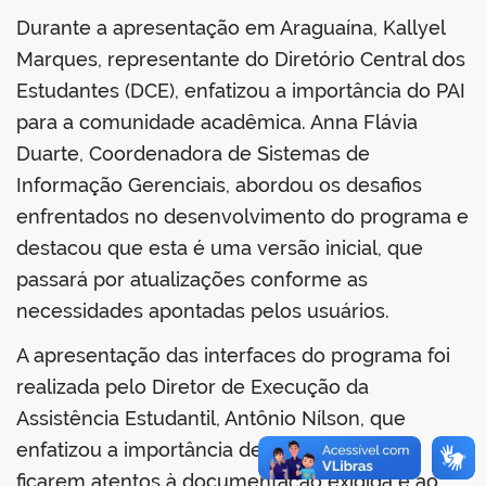
Durante a apresentação em Araguaína, Kallyel
Marques, representante do Diretório Central dos
Estudantes (DCE), enfatizou a importância do PAI
no portal
para a comunidade acadêmica. Anna Flávia
Duarte, Coordenadora de Sistemas de
Informação Gerenciais, abordou os desafios
enfrentados no desenvolvimento do programa e
destacou que esta é uma versão inicial, que
passará por atualizações conforme as
necessidades apontadas pelos usuários.
A apresentação das interfaces do programa foi
realizada pelo Diretor de Execução da
Assistência Estudantil, Antônio Nílson, que
enfatizou a importância de os estudantes
ficarem atentos à documentação exigida e ao