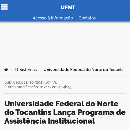
UFNT
Ir para o conteúdo
Acesso à Informação
Contatos
no portal
Você está aqui:
TI Sistemas
Universidade Federal do Norte do Tocantins Lança Programa de Assistência Institucional
>
>
publicado: 11/10/2024 10h39,
última modificação: 01/11/2024 14h45
Universidade Federal do Norte
do Tocantins Lança Programa de
Assistência Institucional