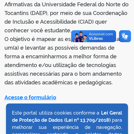
book
Afirmativas da Universidade Federal do Norte do
Tocantins (DAEP), por meio de sua Coordenação
de Inclusão e Acessibilidade (CIAD) quer
er
conhecer você estudante.
O objetivo é mapear as especificidades de cada
din
um(a) e levantar as possíveis demandas de
forma a encaminharmos a melhor forma de
atendimento e/ou utilização de tecnologias
assistivas necessárias para o bom andamento
das atividades acadêmicas e pedagógicas.
Acesse o formulário
Este portal utiliza cookies conforme a
Lei Geral
VOLTAR AO TOPO
de Proteção de Dados (Lei nº 13.709/2018)
para
melhorar sua experiência de navegação,