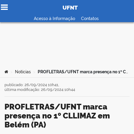
UFNT
Ir para o conteúdo
Acesso à Informação
Contatos
no portal
Você está aqui:
Notícias
PROFLETRAS/UFNT marca presença no 1º CLLIMAZ em Belém (PA)
>
>
publicado: 26/09/2024 10h41,
última modificação: 26/09/2024 10h44
PROFLETRAS/UFNT marca
presença no 1º CLLIMAZ em
Belém (PA)