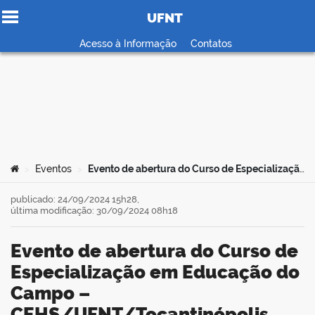
UFNT
Ir para o conteúdo
Acesso à Informação
Contatos
no portal
Você está aqui:
Eventos
Evento de abertura do Curso de Especialização em Educação do Campo – CEHS/UFNT/Tocantinópolis
>
>
publicado: 24/09/2024 15h28,
última modificação: 30/09/2024 08h18
Evento de abertura do Curso de
Especialização em Educação do
Campo –
CEHS/UFNT/Tocantinópolis