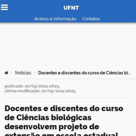
UFNT
Ir para o conteúdo
Acesso à Informação
Contatos
no portal
Você está aqui:
Notícias
Docentes e discentes do curso de Ciências biológicas desenvolvem projeto de extensão em escola estadual
>
>
publicado: 20/09/2024 11h23,
última modificação: 20/09/2024 11h25
Docentes e discentes do curso
de Ciências biológicas
desenvolvem projeto de
extensão em escola estadual