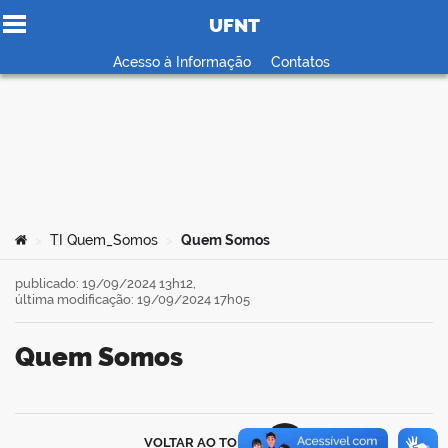
UFNT
Ir para o conteúdo
Acesso à Informação
Contatos
no portal
Você está aqui:
TI Quem_Somos
Quem Somos
>
>
publicado: 19/09/2024 13h12,
última modificação: 19/09/2024 17h05
Quem Somos
book
VOLTAR AO TOPO