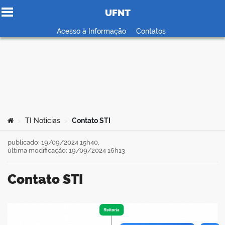
UFNT
Ir para o conteúdo
Acesso à Informação
Contatos
no portal
Você está aqui:
TI Noticias
Contato STI
>
>
publicado: 19/09/2024 15h40,
última modificação: 19/09/2024 16h13
Contato STI
book