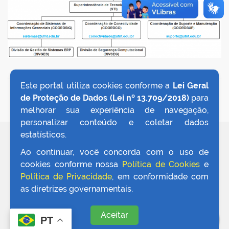
er
din
Este portal utiliza cookies conforme a
Lei Geral
VOLTAR AO TOPO
de Proteção de Dados (Lei nº 13.709/2018)
para
melhorar sua experiência de navegação,
personalizar conteúdo e coletar dados
estatísticos.
REDES SOCIAIS
Ao continuar, você concorda com o uso de
cookies conforme nossa
Política de Cookies
e
Política de Privacidade
, em conformidade com
as diretrizes governamentais.
Aceitar
PT