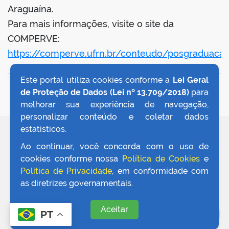
Araguaína.
Para mais informações, visite o site da
COMPERVE:
https://comperve.ufrn.br/conteudo/posgraduaca
no portal
Este portal utiliza cookies conforme a
Lei Geral
VOLTAR AO TOPO
de Proteção de Dados (Lei nº 13.709/2018)
para
melhorar sua experiência de navegação,
personalizar conteúdo e coletar dados
estatísticos.
REDES SOCIAIS
Ao continuar, você concorda com o uso de
cookies conforme nossa
Política de Cookies
e
Política de Privacidade
, em conformidade com
as diretrizes governamentais.
Aceitar
PT