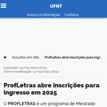
UFNT
Ir para o conteúdo
Acesso à Informação
Contatos
no portal
Você está aqui:
Assuntos em Alta
ProfLetras abre inscrições para ingresso em 2025
>
>
publicado: 05/09/2024 17h24,
última modificação: 13/09/2024 17h42
ProfLetras abre inscrições para
ingresso em 2025
O
PROFLETRAS
é um programa de Mestrado