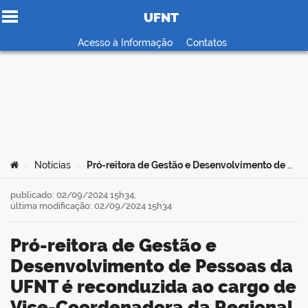
UFNT
Ir para o conteúdo
Acesso à Informação
Contatos
no portal
Você está aqui:
Notícias
Pró-reitora de Gestão e Desenvolvimento de Pessoas da UFNT é reconduzida ao cargo de Vice-Coordenadora da Regional Norte do Forgepe
>
>
publicado: 02/09/2024 15h34,
última modificação: 02/09/2024 15h34
Pró-reitora de Gestão e
Desenvolvimento de Pessoas da
UFNT é reconduzida ao cargo de
Vice-Coordenadora da Regional