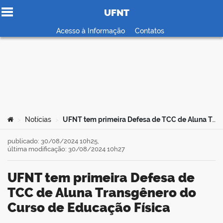
UFNT
Ir para o conteúdo
Acesso à Informação
Contatos
no portal
Você está aqui:
Notícias
UFNT tem primeira Defesa de TCC de Aluna Transgênero do Curso de Educação Física
>
>
publicado: 30/08/2024 10h25,
última modificação: 30/08/2024 10h27
UFNT tem primeira Defesa de
TCC de Aluna Transgênero do
Curso de Educação Física