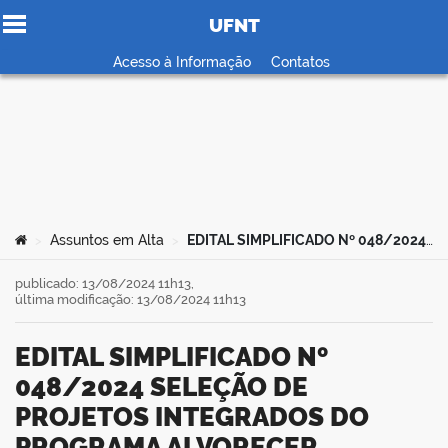
UFNT
Ir para o conteúdo
Acesso à Informação
Contatos
no portal
Você está aqui:
Assuntos em Alta
EDITAL SIMPLIFICADO Nº 048/2024 SELEÇÃO DE PROJETOS INTEGRADOS DO PROGRAMA ALVORECER
>
>
publicado: 13/08/2024 11h13,
última modificação: 13/08/2024 11h13
EDITAL SIMPLIFICADO Nº
048/2024 SELEÇÃO DE
PROJETOS INTEGRADOS DO
PROGRAMA ALVORECER