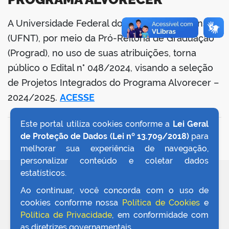
A Universidade Federal do Norte do Tocantins
book
(UFNT), por meio da Pró-Reitoria de Graduação
(Prograd), no uso de suas atribuições, torna
público o Edital n° 048/2024, visando a seleção
er
de Projetos Integrados do Programa Alvorecer –
2024/2025.
ACESSE
din
Este portal utiliza cookies conforme a
Lei Geral
VOLTAR AO TOPO
de Proteção de Dados (Lei nº 13.709/2018)
para
melhorar sua experiência de navegação,
personalizar conteúdo e coletar dados
estatísticos.
REDES SOCIAIS
Ao continuar, você concorda com o uso de
cookies conforme nossa
Política de Cookies
e
Política de Privacidade
, em conformidade com
as diretrizes governamentais.