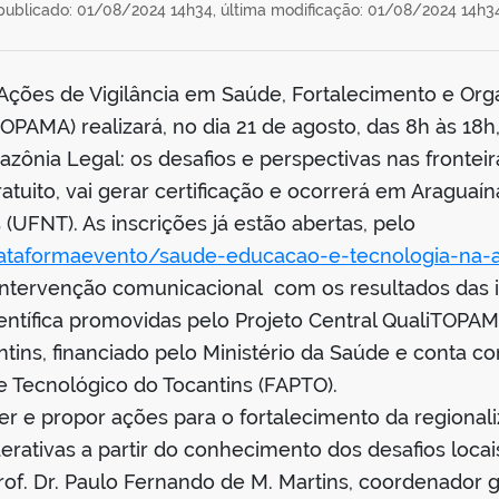
publicado: 01/08/2024 14h34,
última modificação: 01/08/2024 14h3
s Ações de Vigilância em Saúde, Fortalecimento e O
TOPAMA) realizará, no dia 21 de agosto, das 8h às 18h
ônia Legal: os desafios e perspectivas nas fronteira
atuito, vai gerar certificação e ocorrerá em Araguaín
(UFNT). As inscrições já estão abertas, pelo
r/plataformaevento/saude-educacao-e-tecnologia-na
intervenção comunicacional com os resultados das 
ientífica promovidas pelo Projeto Central QualiTOPA
tins, financiado pelo Ministério da Saúde e conta c
e Tecnológico do Tocantins (FAPTO).
er e propor ações para o fortalecimento da regional
erativas a partir do conhecimento dos desafios locai
rof. Dr. Paulo Fernando de M. Martins, coordenador 