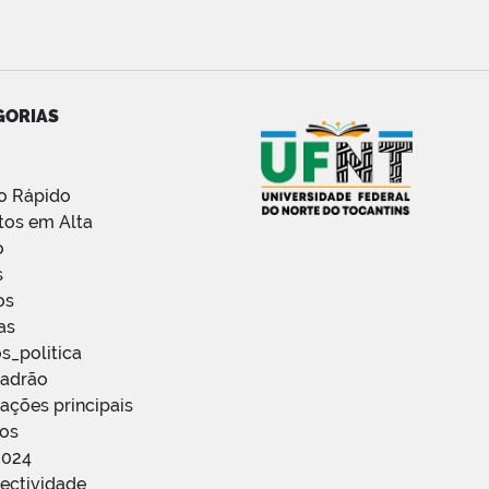
GORIAS
o Rápido
tos em Alta
o
s
os
as
s_politica
Padrão
ações principais
ços
2024
ectividade