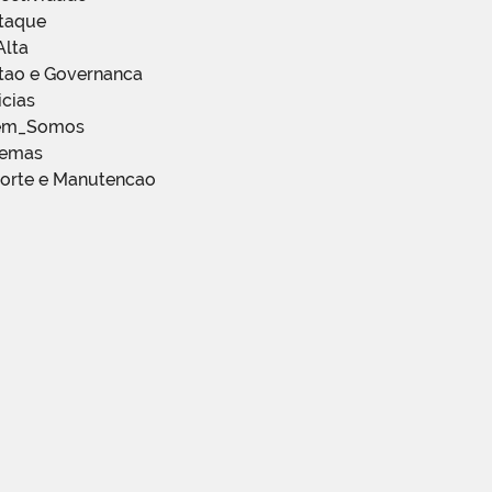
staque
Alta
stao e Governanca
icias
em_Somos
temas
porte e Manutencao