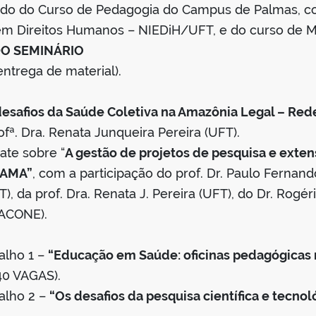
iado do Curso de Pedagogia do Campus de Palmas, 
 em Direitos Humanos – NIEDiH/UFT, e do curso de 
O SEMINÁRIO
rega de material).
desafios da Saúde Coletiva na Amazônia Legal – Re
ª. Dra. Renata Junqueira Pereira (UFT).
e sobre “
A gestão de projetos de pesquisa e exte
PAMA”
, com a participação do prof. Dr. Paulo Fernan
), da prof. Dra. Renata J. Pereira (UFT), do Dr. Rogé
(ACONE).
lho 1 –
“Educação em Saúde: oficinas pedagógicas 
0 VAGAS).
lho 2 –
“Os desafios da pesquisa científica e tecno