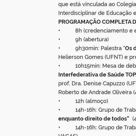
que está vinculada ao Coleg
Interdisciplinar de Educação
PROGRAMAÇÃO COMPLETA D
• 8h (credenciamento e ent
• 9h (abertura)
• 9h30min: Palestra “
Os 
Helierson Gomes (UFNT) e prof
• 10h15min: Mesa de debat
Interfederativa de Saúde TO
prof. Dra. Denise Capuzzo (UFT
Roberto de Andrade Oliveira 
• 12h (almoço)
• 14h-16h: Grupo de Traba
enquanto direito de todos”
(4
• 14h-16h: Grupo de Traba