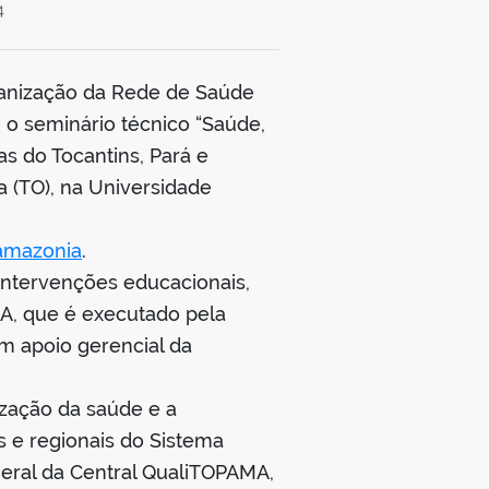
4
rganização da Rede de Saúde
, o seminário técnico “Saúde,
s do Tocantins, Pará e
a (TO), na Universidade
-amazonia
.
intervenções educacionais,
MA, que é executado pela
om apoio gerencial da
ização da saúde e a
s e regionais do Sistema
geral da Central QualiTOPAMA,